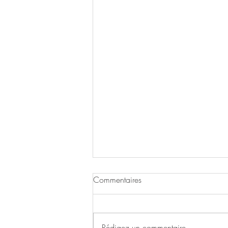
2025 - 28ème expo
Commentaires
"Femin'Arté Expo"
"ICÔNE" à la Casemate de la
création - Boulevard d'Aguillon du
Rédigez un commentaire...