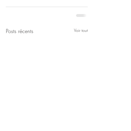
Posts récents
Voir tout
2024/2025 -