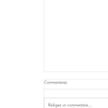
2025 - 28ème expo
Commentaires
"Femin'Arté Expo"
"ICÔNE" à la Casemate de la
création - Boulevard d'Aguillon du
Rédigez un commentaire...
27 février au 22 mars 2025